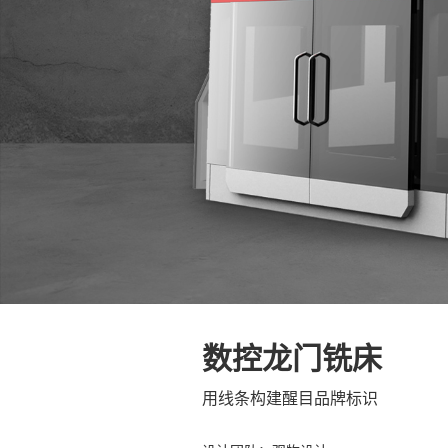
数控龙门铣床
用线条构建醒目品牌标识